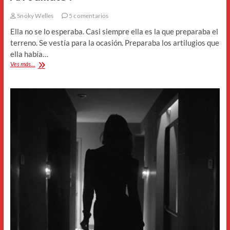
Snoky Welles
5 comentarios
Ella no se lo esperaba. Casi siempre ella es la que preparaba el
terreno. Se vestía para la ocasión. Preparaba los artilugios que
ella había…
Arrodíllate
Ves más...
!