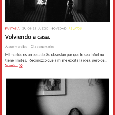
FANTASIA
GUIONES
JUEGO
NOVEDAD
RELATOS
Volviendo a casa.
Snoky Welles
5 comentarios
Mi marido es un pesado. Su obsesión por que le sea infiel no
tiene límites. Reconozco que a mi me excita la idea, pero de…
Volviendo
Ves más...
a
casa.