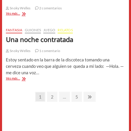
Snoky Welles
2 comentarios
Una
Ves más...
nueva
vida
FANTASIA
GUIONES
JUEGO
RELATOS
Una noche contratada
Snoky Welles
1 comentario
Estoy sentado en la barra de la discoteca tomando una
cerveza cuando veo que alguien se queda a mi lado: —Hola. —
me dice una voz…
Una
Ves más...
noche
contratada
Paginación
Página
Página
Página
Página
1
2
…
5
siguiente
de
entradas