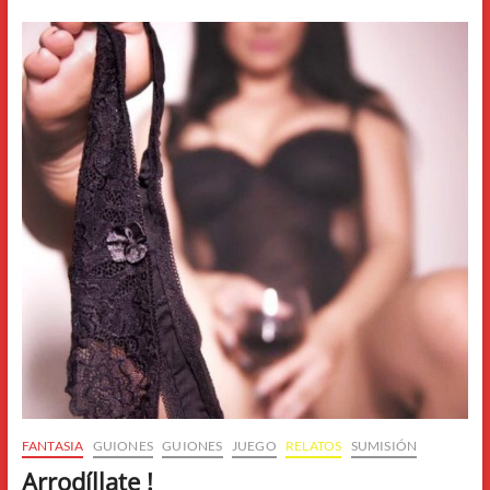
FANTASIA
GUIONES
GUIONES
JUEGO
RELATOS
SUMISIÓN
Arrodíllate !