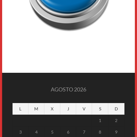
AGOSTO 2026
L
M
X
J
V
S
D
1
2
3
4
5
6
7
8
9