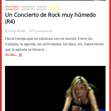
FANTASIA
GUIONES
JUEGO
RELATOS
Un Concierto de Rock muy húmedo
(R4)
Snoky Welles
5 comentarios
Hacía tiempo que no salíamos con mi marido. Entre los
trabajos, la agenda, las actividades, los hijos, etc, había hecho
que la agenda se llenara…
Un
Ves más...
Concierto
de
Rock
muy
húmedo
(R4)