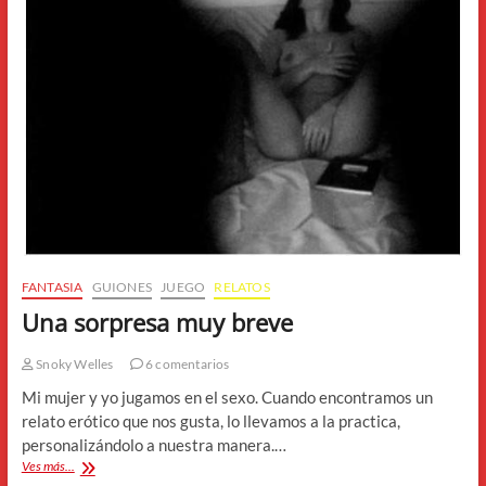
FANTASIA
GUIONES
JUEGO
RELATOS
Una sorpresa muy breve
Snoky Welles
6 comentarios
Mi mujer y yo jugamos en el sexo. Cuando encontramos un
relato erótico que nos gusta, lo llevamos a la practica,
personalizándolo a nuestra manera.…
Una
Ves más...
sorpresa