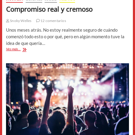
Compromiso real y cremoso
Snoky Welles
12 comentarios
Unos meses atrás. No estoy realmente seguro de cuándo
comenzó todo esto o por qué, pero en algún momento tuve la
idea de que quería…
Compromiso
Ves más...
real
y
cremoso