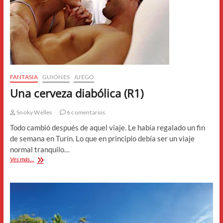
FANTASIA
GUIONES
JUEGO
Una cerveza diabólica (R1)
Snoky Welles
6 comentarios
Todo cambió después de aquel viaje. Le había regalado un fin
de semana en Turín. Lo que en principio debía ser un viaje
normal tranquilo…
Una
Ves más...
cerveza
diabólica
(R1)