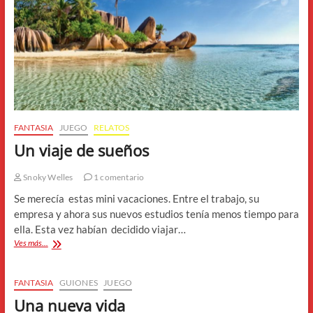
FANTASIA
JUEGO
RELATOS
Un viaje de sueños
Snoky Welles
1 comentario
Se merecía estas mini vacaciones. Entre el trabajo, su
empresa y ahora sus nuevos estudios tenía menos tiempo para
ella. Esta vez habían decidido viajar…
Un
Ves más...
viaje
de
sueños
FANTASIA
GUIONES
JUEGO
Una nueva vida