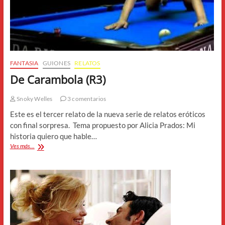
FANTASIA
GUIONES
RELATOS
De Carambola (R3)
Snoky Welles
3 comentarios
Este es el tercer relato de la nueva serie de relatos eróticos
con final sorpresa. Tema propuesto por Alicia Prados: Mi
historia quiero que hable…
De
Ves más...
Carambola
(R3)