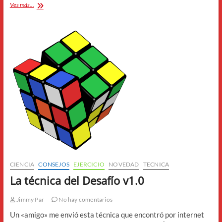
14
Ves más...
Ingredientes
en
tu
relación
sexual.
CIENCIA
CONSEJOS
EJERCICIO
NOVEDAD
TECNICA
La técnica del Desafío v1.0
Jimmy Par
No hay comentarios
Un «amigo» me envió esta técnica que encontró por internet