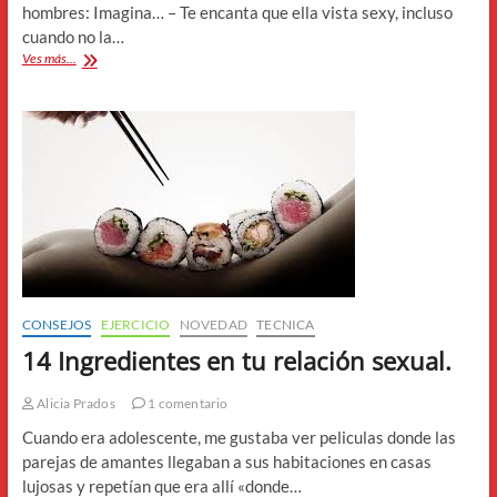
hombres: Imagina… – Te encanta que ella vista sexy, incluso
cuando no la…
¿Te
Ves más...
excita
o
te
Mosquea?
CONSEJOS
EJERCICIO
NOVEDAD
TECNICA
14 Ingredientes en tu relación sexual.
Alicia Prados
1 comentario
Cuando era adolescente, me gustaba ver peliculas donde las
parejas de amantes llegaban a sus habitaciones en casas
lujosas y repetían que era allí «donde…