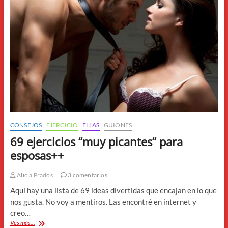
CONSEJOS
EJERCICIO
ELLAS
GUIONES
69 ejercicios “muy picantes” para
esposas++
Alicia Prados
3 comentarios
Aquí hay una lista de 69 ideas divertidas que encajan en lo que
nos gusta. No voy a mentiros. Las encontré en internet y
creo…
69
Ves más...