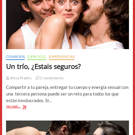
CONSEJOS
EJERCICIO
EXPERIENCIAS
Un trío, ¿Estais seguros?
Alicia Prados
2 comentarios
Compartir a tu pareja, entregar tu cuerpo y energía sexual con
una tercera persona puede ser un reto para todos los que
están involucrados. Si…
Un
Ves más...
trío,
¿Estais
seguros?