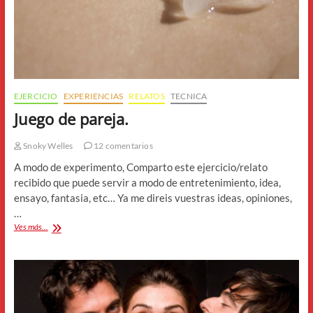
EJERCICIO
EXPERIENCIAS
RELATOS
TECNICA
Juego de pareja.
Snoky Welles
12 comentarios
A modo de experimento, Comparto este ejercicio/relato
recibido que puede servir a modo de entretenimiento, idea,
ensayo, fantasia, etc… Ya me direis vuestras ideas, opiniones,
…
Juego
Ves más...
de
pareja.