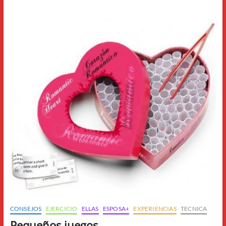
ejercicios
“muy
picantes”
para
esposas++
CONSEJOS
EJERCICIO
ELLAS
ESPOSA+
EXPERIENCIAS
TECNICA
Pequeños juegos