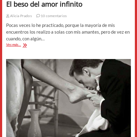
El beso del amor infinito
Alicia Prados
10 comentarios
Pocas veces lo he practicado, porque la mayoría de mis
encuentros los realizo a solas con mis amantes, pero de vez en
cuando, con algún…
El
Ves más...
beso
del
amor
infinito