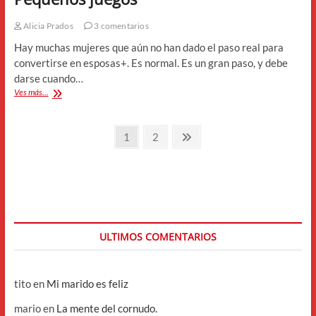
Alicia Prados
3 comentarios
Hay muchas mujeres que aún no han dado el paso real para
convertirse en esposas+. Es normal. Es un gran paso, y debe
darse cuando…
Pequeños
Ves más...
juegos
Paginación
Página
Página
Página
1
2
siguiente
de
entradas
ULTIMOS COMENTARIOS
tito
en
Mi marido es feliz
mario
en
La mente del cornudo.