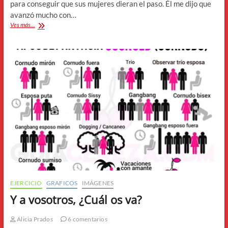
para conseguir que sus mujeres dieran el paso. Él me dijo que
avanzó mucho con…
La
Ves más...
técnica
del
Desafío
v1.0
EJERCICIO
GRAFICOS
IMÁGENES
Y a vosotros, ¿Cuál os va?
Alicia Prados
6 comentarios