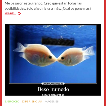
Me pasaron este gráfico. Creo que están todas las
posibilidades. Solo añadiría una más. ¿Cuál os pone más?
Y
Ves más...
a
vosotros,
¿Cuál
os
va?
EJERCICIO
EXPERIENCIAS
IMÁGENES