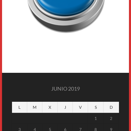
JUNIO 2019
L
M
X
J
V
S
D
1
2
3
4
5
6
7
8
9