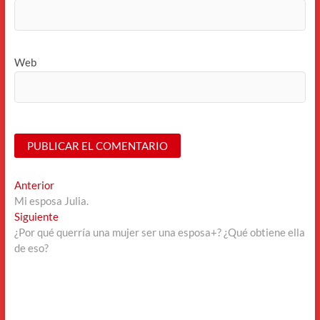
Web
Navegación
Entrada
Anterior
anterior:
Mi esposa Julia.
de
Entrada
Siguiente
entradas
siguiente:
¿Por qué querría una mujer ser una esposa+? ¿Qué obtiene ella
de eso?