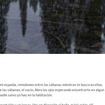
mi espalda, remoleneo entre las sábanas mientras te busco en ellas.
de las sábanas, el vacío. Abro los ojos esperando encontrarte en algun
nadie salvo yo hay en la habitación.
antalón y un jersey. Voy en dirección al baño, quizá estés allí