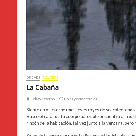
BREVES
RELATOS
La Cabaña
Relato Externo
No hay comentarios
Siento en mi cuerpo unos leves rayos de sol calentando 
Busco el calor de tu cuerpo pero sólo encuentro el frío 
rincón de la habitación, tal vez junto a la ventana, pero 
Salgo de la cama con un extraña sensación. Me visto un p