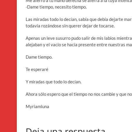
Me aferro a tu mano derecha se aferra a la tuya intenta
-Dame tiempo, necesito tiempo.
Las miradas todo lo decían, sabía que debía dejarte mar
todavia rozándose sin querer dejar de tocarse.
Apenas un leve susurro pudo salir de mis labios mientra
alejaban y el vacío se hacía presente entre nuestras m
Dame tiempo.
Te esperaré
Y miradas que todo lo decían.
Ahora sólo espero que el tiempo no nos cambie y que no 
Myriamluna
Deja una respuesta