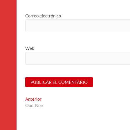
Correo electrónico
Web
Navegación
Entrada
Anterior
anterior:
Oud. Noe
de
entradas