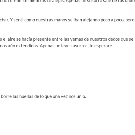
ndo retenerte mientras te alejas. Apenas un susurro sale de tus labio
char. Y sentí como nuestras manos se iban alejando poco a poco, pero
s el aire se hacía presente entre las yemas de nuestros dedos que se
anos aún extendidas. Apenas un leve susurro: -Te esperaré
borre las huellas de lo que una vez nos unió.