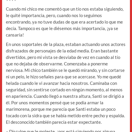
Cuando mi chico me comentó que un tío nos estaba siguiendo,
le quité importancia, pero, cuando nos lo seguimos
encontrando, ya no tuve dudas de que era acertado lo que me
decía. Tampoco es que le diésemos más importancia, ¡ya se
cansaría!
En unos soportales de la plaza, estaban actuando unos actores
disfrazados de personajes de la edad media. Eran bastante
divertidos, pero mi vista se desviaba de vez en cuando al tío
que no dejaba de observarme. Comenzaba a ponerme
nerviosa. Mi chico también se le quedó mirando, y sin cortarse
ni un pelo, le hizo señales para que se acercase. Yo me quedé
helada cuando le vi avanzar hacia nosotros. Caminaba con
seguridad, sin sentirse cortado en ningún momento, al menos
en apariencia. Cuando llegó a nuestra altura, Santi se dirigió a
él. Por unos momentos pensé que se podía armar la
marimorena, porque me parecía que Santi estaba un poco
tocado con la sidra que se había metido entre pecho y espalda.
El desconocido también parecía estar expectante.
– Disculpe que le moleste, ¿nos está siguiendo por alguna