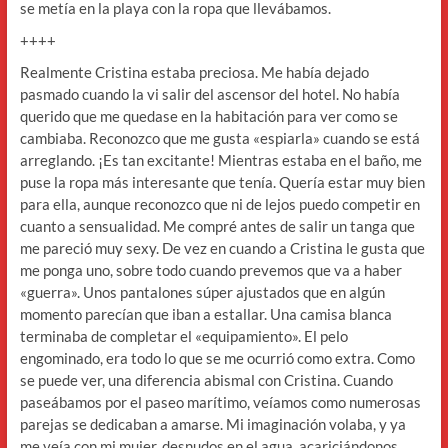
se metía en la playa con la ropa que llevábamos.
++++
Realmente Cristina estaba preciosa. Me había dejado
pasmado cuando la vi salir del ascensor del hotel. No había
querido que me quedase en la habitación para ver como se
cambiaba. Reconozco que me gusta «espiarla» cuando se está
arreglando. ¡Es tan excitante! Mientras estaba en el baño, me
puse la ropa más interesante que tenía. Quería estar muy bien
para ella, aunque reconozco que ni de lejos puedo competir en
cuanto a sensualidad. Me compré antes de salir un tanga que
me pareció muy sexy. De vez en cuando a Cristina le gusta que
me ponga uno, sobre todo cuando prevemos que va a haber
«guerra». Unos pantalones súper ajustados que en algún
momento parecían que iban a estallar. Una camisa blanca
terminaba de completar el «equipamiento». El pelo
engominado, era todo lo que se me ocurrió como extra. Como
se puede ver, una diferencia abismal con Cristina. Cuando
paseábamos por el paseo marítimo, veíamos como numerosas
parejas se dedicaban a amarse. Mi imaginación volaba, y ya
me veía con mi mujer, desnudos en el agua, acariciándonos,