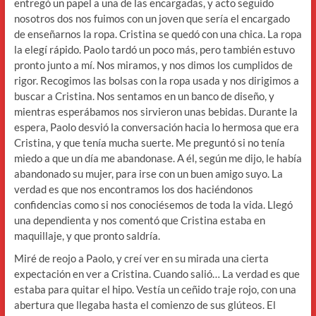
entregó un papel a una de las encargadas, y acto seguido
nosotros dos nos fuimos con un joven que sería el encargado
de enseñarnos la ropa. Cristina se quedó con una chica. La ropa
la elegí rápido. Paolo tardó un poco más, pero también estuvo
pronto junto a mí. Nos miramos, y nos dimos los cumplidos de
rigor. Recogimos las bolsas con la ropa usada y nos dirigimos a
buscar a Cristina. Nos sentamos en un banco de diseño, y
mientras esperábamos nos sirvieron unas bebidas. Durante la
espera, Paolo desvió la conversación hacia lo hermosa que era
Cristina, y que tenía mucha suerte. Me preguntó si no tenía
miedo a que un día me abandonase. A él, según me dijo, le había
abandonado su mujer, para irse con un buen amigo suyo. La
verdad es que nos encontramos los dos haciéndonos
confidencias como si nos conociésemos de toda la vida. Llegó
una dependienta y nos comentó que Cristina estaba en
maquillaje, y que pronto saldría.
Miré de reojo a Paolo, y creí ver en su mirada una cierta
expectación en ver a Cristina. Cuando salió… La verdad es que
estaba para quitar el hipo. Vestía un ceñido traje rojo, con una
abertura que llegaba hasta el comienzo de sus glúteos. El