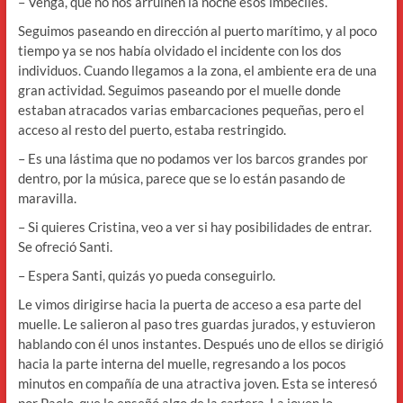
– Venga, que no nos arruinen la noche esos imbéciles.
Seguimos paseando en dirección al puerto marítimo, y al poco
tiempo ya se nos había olvidado el incidente con los dos
individuos. Cuando llegamos a la zona, el ambiente era de una
gran actividad. Seguimos paseando por el muelle donde
estaban atracados varias embarcaciones pequeñas, pero el
acceso al resto del puerto, estaba restringido.
– Es una lástima que no podamos ver los barcos grandes por
dentro, por la música, parece que se lo están pasando de
maravilla.
– Si quieres Cristina, veo a ver si hay posibilidades de entrar.
Se ofreció Santi.
– Espera Santi, quizás yo pueda conseguirlo.
Le vimos dirigirse hacia la puerta de acceso a esa parte del
muelle. Le salieron al paso tres guardas jurados, y estuvieron
hablando con él unos instantes. Después uno de ellos se dirigió
hacia la parte interna del muelle, regresando a los pocos
minutos en compañía de una atractiva joven. Esta se interesó
por Paolo, que le enseñó algo de la cartera. La joven lo