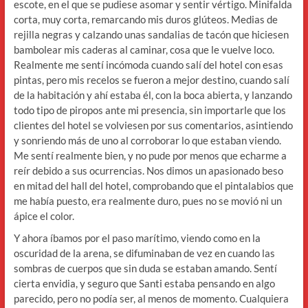
escote, en el que se pudiese asomar y sentir vértigo. Minifalda
corta, muy corta, remarcando mis duros glúteos. Medias de
rejilla negras y calzando unas sandalias de tacón que hiciesen
bambolear mis caderas al caminar, cosa que le vuelve loco.
Realmente me sentí incómoda cuando salí del hotel con esas
pintas, pero mis recelos se fueron a mejor destino, cuando salí
de la habitación y ahí estaba él, con la boca abierta, y lanzando
todo tipo de piropos ante mi presencia, sin importarle que los
clientes del hotel se volviesen por sus comentarios, asintiendo
y sonriendo más de uno al corroborar lo que estaban viendo.
Me sentí realmente bien, y no pude por menos que echarme a
reír debido a sus ocurrencias. Nos dimos un apasionado beso
en mitad del hall del hotel, comprobando que el pintalabios que
me había puesto, era realmente duro, pues no se movió ni un
ápice el color.
Y ahora íbamos por el paso marítimo, viendo como en la
oscuridad de la arena, se difuminaban de vez en cuando las
sombras de cuerpos que sin duda se estaban amando. Sentí
cierta envidia, y seguro que Santi estaba pensando en algo
parecido, pero no podía ser, al menos de momento. Cualquiera